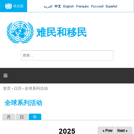
Jump to navigation
联合国
العربية
中文
English
Français
Русский
Español
难民和移民
搜
搜
索
索
表
单

首页
›
日历
›
全球系列活动
你
在
全球系列活动
这
里
月
日
年
（活动标签）
主
标
2025
« Prev
Next »
签