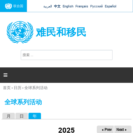
Jump to navigation
联合国
العربية
中文
English
Français
Русский
Español
难民和移民
搜
搜
索
索
表
单

首页
›
日历
›
全球系列活动
你
在
全球系列活动
这
里
月
日
年
（活动标签）
主
标
2025
« Prev
Next »
签