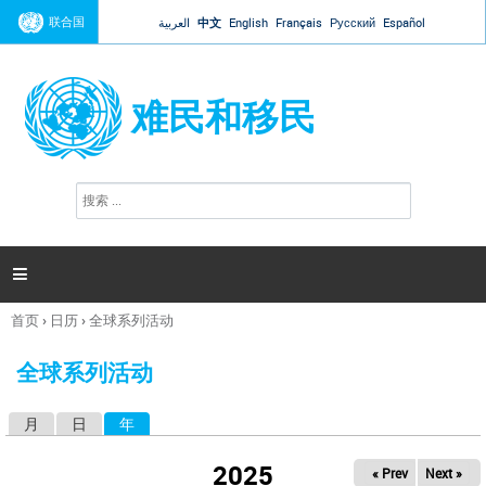
Jump to navigation
联合国
العربية
中文
English
Français
Русский
Español
难民和移民
搜
搜
索
索
表
单

首页
›
日历
›
全球系列活动
你
在
全球系列活动
这
里
月
日
年
（活动标签）
主
标
2025
« Prev
Next »
签