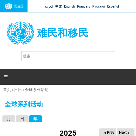
Jump to navigation
联合国
العربية
中文
English
Français
Русский
Español
难民和移民
搜
搜
索
索
表
单

首页
›
日历
›
全球系列活动
你
在
全球系列活动
这
里
月
日
年
（活动标签）
主
标
2025
« Prev
Next »
签