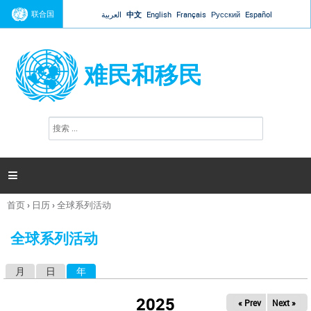
Jump to navigation
联合国
العربية
中文
English
Français
Русский
Español
难民和移民
搜
搜
索
索
表
单

首页
›
日历
›
全球系列活动
你
在
全球系列活动
这
里
月
日
年
（活动标签）
主
标
2025
« Prev
Next »
签