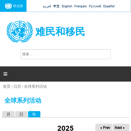
Jump to navigation
联合国
العربية
中文
English
Français
Русский
Español
难民和移民
搜
搜
索
索
表
单

首页
›
日历
›
全球系列活动
你
在
全球系列活动
这
里
月
日
年
（活动标签）
主
标
2025
« Prev
Next »
签