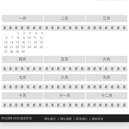
一月
二月
三月
星
星
星
星
星
星
星
星
星
星
星
星
星
星
星
星
星
星
星
星
星
1
2
3
4
5
6
7
8
9
10
11
12
13
14
15
16
17
18
19
20
21
22
23
24
25
26
27
28
29
30
四月
五月
六月
星
星
星
星
星
星
星
星
星
星
星
星
星
星
星
星
星
星
星
星
星
七月
八月
九月
星
星
星
星
星
星
星
星
星
星
星
星
星
星
星
星
星
星
星
星
星
十月
十一月
十二月
星
星
星
星
星
星
星
星
星
星
星
星
星
星
星
星
星
星
星
星
星
联合国© 2026 版权所有
网址索引
网站地图
联系我们
版权所有