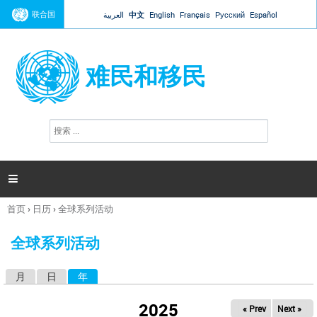
Jump to navigation
联合国
العربية
中文
English
Français
Русский
Español
难民和移民
搜
搜
索
索
表
单

首页
›
日历
›
全球系列活动
你
在
全球系列活动
这
里
月
日
年
（活动标签）
主
标
2025
« Prev
Next »
签