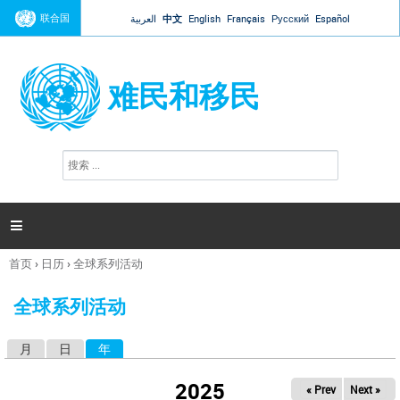
Jump to navigation
联合国
العربية
中文
English
Français
Русский
Español
难民和移民
搜
搜
索
索
表
单

首页
›
日历
›
全球系列活动
你
在
全球系列活动
这
里
月
日
年
（活动标签）
主
标
2025
« Prev
Next »
签