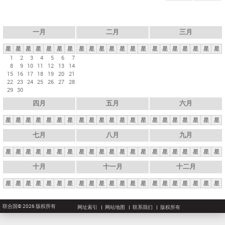
一月
二月
三月
星
星
星
星
星
星
星
星
星
星
星
星
星
星
星
星
星
星
星
星
星
1
2
3
4
5
6
7
8
9
10
11
12
13
14
15
16
17
18
19
20
21
22
23
24
25
26
27
28
29
30
四月
五月
六月
星
星
星
星
星
星
星
星
星
星
星
星
星
星
星
星
星
星
星
星
星
七月
八月
九月
星
星
星
星
星
星
星
星
星
星
星
星
星
星
星
星
星
星
星
星
星
十月
十一月
十二月
星
星
星
星
星
星
星
星
星
星
星
星
星
星
星
星
星
星
星
星
星
联合国© 2026 版权所有
网址索引
网站地图
联系我们
版权所有