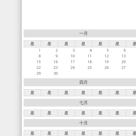
标
签
一月
星
星
星
星
星
星
1
2
3
4
5
6
8
9
10
11
12
13
15
16
17
18
19
20
22
23
24
25
26
27
29
30
四月
星
星
星
星
星
星
七月
星
星
星
星
星
星
十月
星
星
星
星
星
星