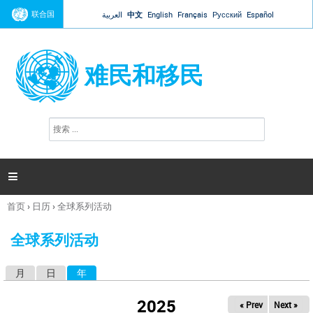
Jump to navigation
联合国
العربية
中文
English
Français
Русский
Español
难民和移民
搜
搜
索
索
表
单

首页
›
日历
›
全球系列活动
你
在
全球系列活动
这
里
月
日
年
（活动标签）
主
标
2025
« Prev
Next »
签