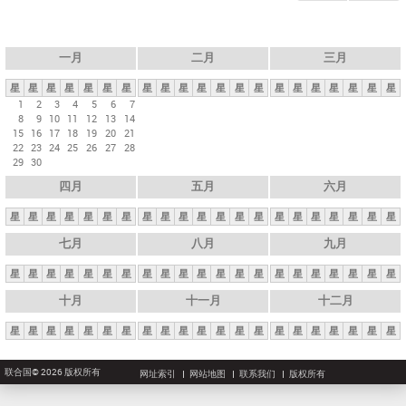
一月
二月
三月
星
星
星
星
星
星
星
星
星
星
星
星
星
星
星
星
星
星
星
星
星
1
2
3
4
5
6
7
8
9
10
11
12
13
14
15
16
17
18
19
20
21
22
23
24
25
26
27
28
29
30
四月
五月
六月
星
星
星
星
星
星
星
星
星
星
星
星
星
星
星
星
星
星
星
星
星
七月
八月
九月
星
星
星
星
星
星
星
星
星
星
星
星
星
星
星
星
星
星
星
星
星
十月
十一月
十二月
星
星
星
星
星
星
星
星
星
星
星
星
星
星
星
星
星
星
星
星
星
联合国© 2026 版权所有
网址索引
网站地图
联系我们
版权所有