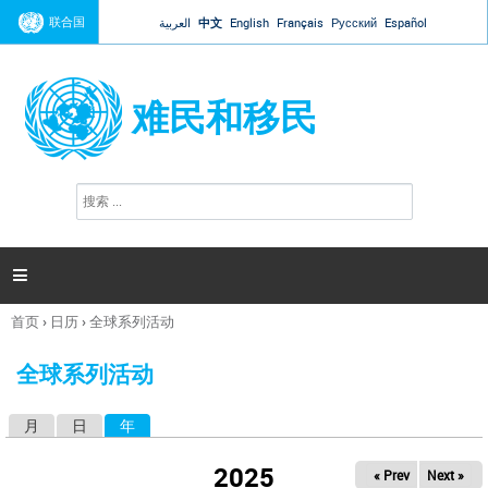
Jump to navigation
联合国
العربية
中文
English
Français
Русский
Español
难民和移民
搜
搜
索
索
表
单

首页
›
日历
›
全球系列活动
你
在
全球系列活动
这
里
月
日
年
（活动标签）
主
标
2025
« Prev
Next »
签