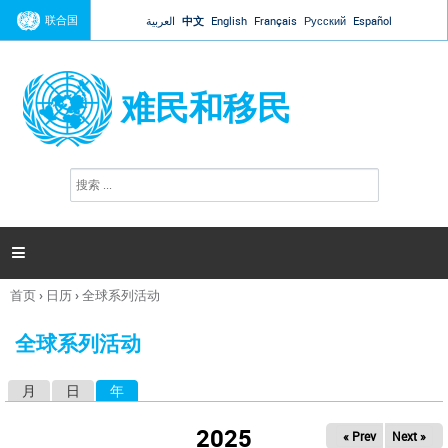
Jump to navigation
联合国
العربية
中文
English
Français
Русский
Español
难民和移民
搜
搜
索
索
表
单

首页
›
日历
›
全球系列活动
你
在
全球系列活动
这
里
月
日
年
（活动标签）
主
标
2025
« Prev
Next »
签