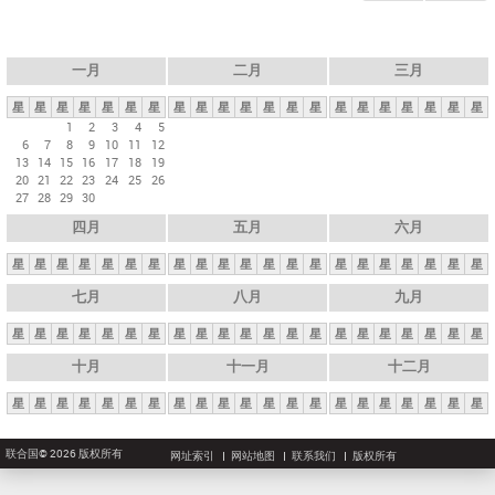
一月
二月
三月
星
星
星
星
星
星
星
星
星
星
星
星
星
星
星
星
星
星
星
星
星
1
2
3
4
5
6
7
8
9
10
11
12
13
14
15
16
17
18
19
20
21
22
23
24
25
26
27
28
29
30
四月
五月
六月
星
星
星
星
星
星
星
星
星
星
星
星
星
星
星
星
星
星
星
星
星
七月
八月
九月
星
星
星
星
星
星
星
星
星
星
星
星
星
星
星
星
星
星
星
星
星
十月
十一月
十二月
星
星
星
星
星
星
星
星
星
星
星
星
星
星
星
星
星
星
星
星
星
联合国© 2026 版权所有
网址索引
网站地图
联系我们
版权所有