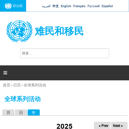
Jump to navigation
联合国
العربية
中文
English
Français
Русский
Español
难民和移民
搜
搜
索
索
表
单

首页
›
日历
›
全球系列活动
你
在
全球系列活动
这
里
月
日
年
（活动标签）
主
标
2025
« Prev
Next »
签