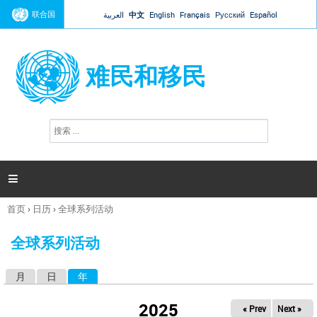
Jump to navigation
联合国
العربية
中文
English
Français
Русский
Español
难民和移民
搜
搜
索
索
表
单

首页
›
日历
›
全球系列活动
你
在
全球系列活动
这
里
月
日
年
（活动标签）
主
标
2025
« Prev
Next »
签