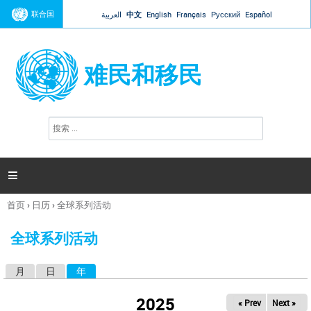
Jump to navigation
联合国
العربية
中文
English
Français
Русский
Español
难民和移民
搜
搜
索
索
表
单

首页
›
日历
›
全球系列活动
你
在
全球系列活动
这
里
月
日
年
（活动标签）
主
标
2025
« Prev
Next »
签