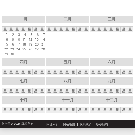
一月
二月
三月
星
星
星
星
星
星
星
星
星
星
星
星
星
星
星
星
星
星
星
星
星
1
2
3
4
5
6
7
8
9
10
11
12
13
14
15
16
17
18
19
20
21
22
23
24
25
26
27
28
29
30
四月
五月
六月
星
星
星
星
星
星
星
星
星
星
星
星
星
星
星
星
星
星
星
星
星
七月
八月
九月
星
星
星
星
星
星
星
星
星
星
星
星
星
星
星
星
星
星
星
星
星
十月
十一月
十二月
星
星
星
星
星
星
星
星
星
星
星
星
星
星
星
星
星
星
星
星
星
联合国© 2026 版权所有
网址索引
网站地图
联系我们
版权所有