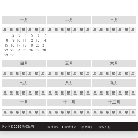
一月
二月
三月
星
星
星
星
星
星
星
星
星
星
星
星
星
星
星
星
星
星
星
星
星
1
2
3
4
5
6
7
8
9
10
11
12
13
14
15
16
17
18
19
20
21
22
23
24
25
26
27
28
29
30
四月
五月
六月
星
星
星
星
星
星
星
星
星
星
星
星
星
星
星
星
星
星
星
星
星
七月
八月
九月
星
星
星
星
星
星
星
星
星
星
星
星
星
星
星
星
星
星
星
星
星
十月
十一月
十二月
星
星
星
星
星
星
星
星
星
星
星
星
星
星
星
星
星
星
星
星
星
联合国© 2026 版权所有
网址索引
网站地图
联系我们
版权所有