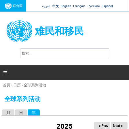
Jump to navigation
联合国
العربية
中文
English
Français
Русский
Español
难民和移民
搜
搜
索
索
表
单

首页
›
日历
›
全球系列活动
你
在
全球系列活动
这
里
月
日
年
（活动标签）
主
标
2025
« Prev
Next »
签