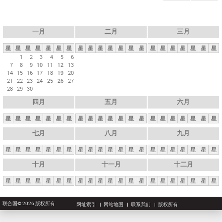
一月
二月
三月
星
星
星
星
星
星
星
星
星
星
星
星
星
星
星
星
星
星
星
星
星
1
2
3
4
5
6
7
8
9
10
11
12
13
14
15
16
17
18
19
20
21
22
23
24
25
26
27
28
29
30
四月
五月
六月
星
星
星
星
星
星
星
星
星
星
星
星
星
星
星
星
星
星
星
星
星
七月
八月
九月
星
星
星
星
星
星
星
星
星
星
星
星
星
星
星
星
星
星
星
星
星
十月
十一月
十二月
星
星
星
星
星
星
星
星
星
星
星
星
星
星
星
星
星
星
星
星
星
联合国© 2026 版权所有
网址索引
网站地图
联系我们
版权所有