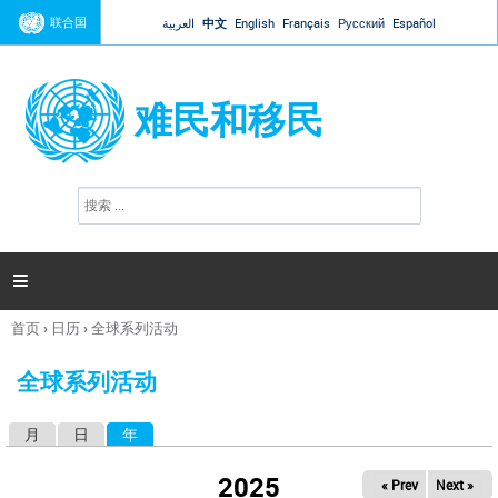
Jump to navigation
联合国
العربية
中文
English
Français
Русский
Español
难民和移民
搜
搜
索
索
表
单

首页
›
日历
›
全球系列活动
你
在
全球系列活动
这
里
月
日
年
（活动标签）
主
标
2025
« Prev
Next »
签