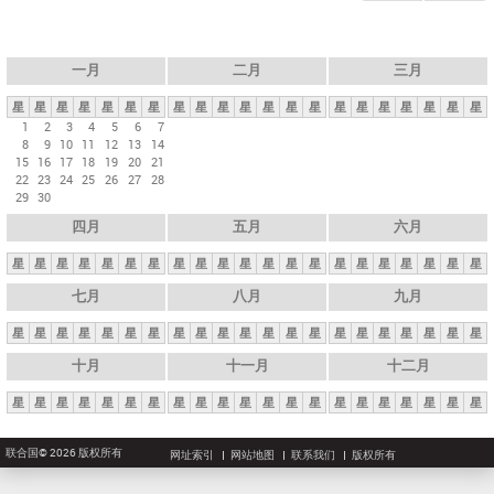
一月
二月
三月
星
星
星
星
星
星
星
星
星
星
星
星
星
星
星
星
星
星
星
星
星
1
2
3
4
5
6
7
8
9
10
11
12
13
14
15
16
17
18
19
20
21
22
23
24
25
26
27
28
29
30
四月
五月
六月
星
星
星
星
星
星
星
星
星
星
星
星
星
星
星
星
星
星
星
星
星
七月
八月
九月
星
星
星
星
星
星
星
星
星
星
星
星
星
星
星
星
星
星
星
星
星
十月
十一月
十二月
星
星
星
星
星
星
星
星
星
星
星
星
星
星
星
星
星
星
星
星
星
联合国© 2026 版权所有
网址索引
网站地图
联系我们
版权所有