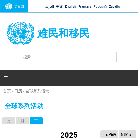
Jump to navigation
联合国
العربية
中文
English
Français
Русский
Español
难民和移民
搜
搜
索
索
表
单

首页
›
日历
›
全球系列活动
你
在
全球系列活动
这
里
月
日
年
（活动标签）
主
标
2025
« Prev
Next »
签