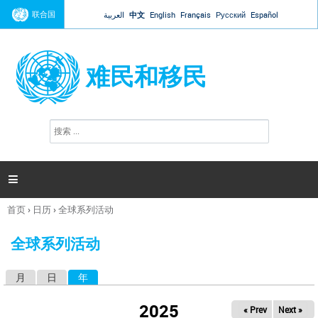
Jump to navigation
联合国
العربية
中文
English
Français
Русский
Español
难民和移民
搜
搜
索
索
表
单

首页
›
日历
›
全球系列活动
你
在
全球系列活动
这
里
月
日
年
（活动标签）
主
标
2025
« Prev
Next »
签