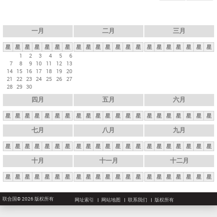
一月
二月
三月
星
星
星
星
星
星
星
星
星
星
星
星
星
星
星
星
星
星
星
星
星
1
2
3
4
5
6
7
8
9
10
11
12
13
14
15
16
17
18
19
20
21
22
23
24
25
26
27
28
29
30
四月
五月
六月
星
星
星
星
星
星
星
星
星
星
星
星
星
星
星
星
星
星
星
星
星
七月
八月
九月
星
星
星
星
星
星
星
星
星
星
星
星
星
星
星
星
星
星
星
星
星
十月
十一月
十二月
星
星
星
星
星
星
星
星
星
星
星
星
星
星
星
星
星
星
星
星
星
联合国© 2026 版权所有
网址索引
网站地图
联系我们
版权所有