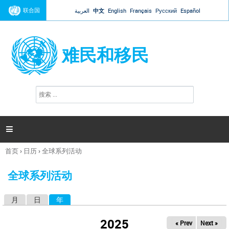
Jump to navigation
联合国
العربية
中文
English
Français
Русский
Español
难民和移民
搜
搜
索
索
表
单

首页
›
日历
›
全球系列活动
你
在
全球系列活动
这
里
月
日
年
（活动标签）
主
标
2025
« Prev
Next »
签