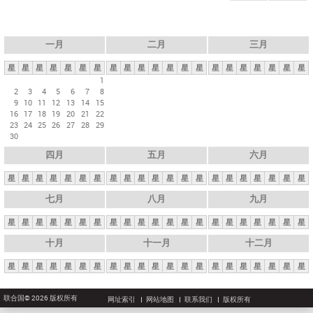
一月
二月
三月
星
星
星
星
星
星
星
星
星
星
星
星
星
星
星
星
星
星
星
星
星
1
2
3
4
5
6
7
8
9
10
11
12
13
14
15
16
17
18
19
20
21
22
23
24
25
26
27
28
29
30
四月
五月
六月
星
星
星
星
星
星
星
星
星
星
星
星
星
星
星
星
星
星
星
星
星
七月
八月
九月
星
星
星
星
星
星
星
星
星
星
星
星
星
星
星
星
星
星
星
星
星
十月
十一月
十二月
星
星
星
星
星
星
星
星
星
星
星
星
星
星
星
星
星
星
星
星
星
联合国© 2026 版权所有
网址索引
网站地图
联系我们
版权所有