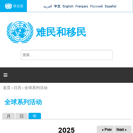
Jump to navigation
联合国
العربية
中文
English
Français
Русский
Español
难民和移民
搜
搜
索
索
表
单

首页
›
日历
›
全球系列活动
你
在
全球系列活动
这
里
月
日
年
（活动标签）
主
标
2025
« Prev
Next »
签