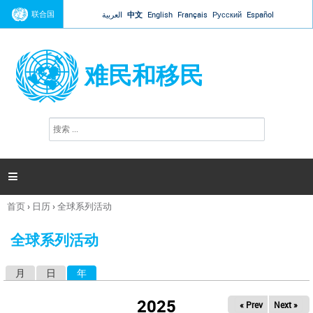
Jump to navigation
联合国
العربية
中文
English
Français
Русский
Español
难民和移民
搜
搜
索
索
表
单

首页
›
日历
›
全球系列活动
你
在
全球系列活动
这
里
月
日
年
（活动标签）
主
标
2025
« Prev
Next »
签