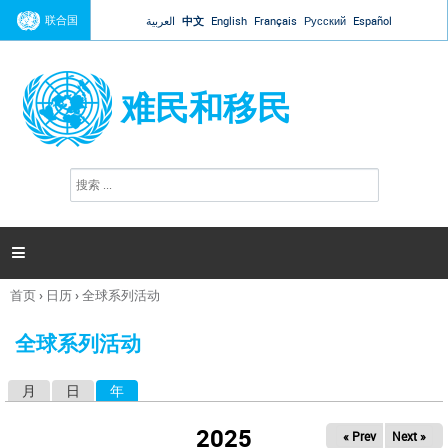
Jump to navigation
联合国
العربية
中文
English
Français
Русский
Español
难民和移民
搜
搜
索
索
表
单

首页
›
日历
›
全球系列活动
你
在
全球系列活动
这
里
月
日
年
（活动标签）
主
标
2025
« Prev
Next »
签