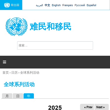
Jump to navigation
联合国
العربية
中文
English
Français
Русский
Español
难民和移民
搜
搜
索
索
表
单

首页
›
日历
›
全球系列活动
你
在
全球系列活动
这
里
月
日
年
（活动标签）
主
标
2025
« Prev
Next »
签