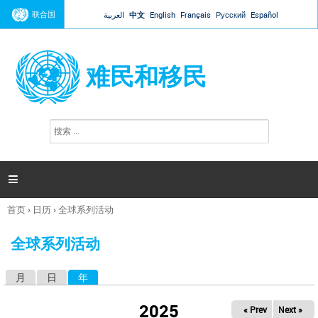
Jump to navigation
联合国
العربية
中文
English
Français
Русский
Español
难民和移民
搜
搜
索
索
表
单

首页
›
日历
›
全球系列活动
你
在
全球系列活动
这
里
月
日
年
（活动标签）
主
标
2025
« Prev
Next »
签