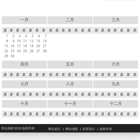
一月
二月
三月
星
星
星
星
星
星
星
星
星
星
星
星
星
星
星
星
星
星
星
星
星
1
2
3
4
5
6
7
8
9
10
11
12
13
14
15
16
17
18
19
20
21
22
23
24
25
26
27
28
29
30
四月
五月
六月
星
星
星
星
星
星
星
星
星
星
星
星
星
星
星
星
星
星
星
星
星
七月
八月
九月
星
星
星
星
星
星
星
星
星
星
星
星
星
星
星
星
星
星
星
星
星
十月
十一月
十二月
星
星
星
星
星
星
星
星
星
星
星
星
星
星
星
星
星
星
星
星
星
联合国© 2026 版权所有
网址索引
网站地图
联系我们
版权所有