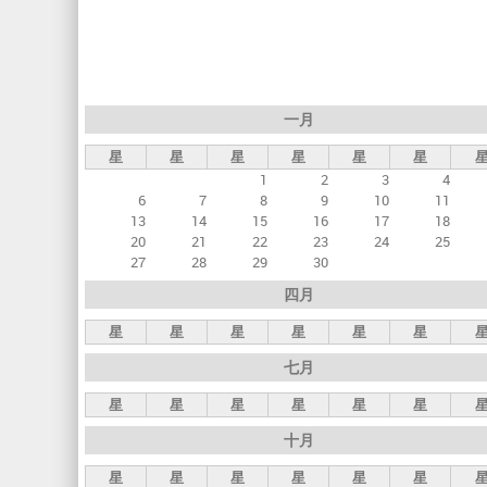
标
签
一月
星
星
星
星
星
星
1
2
3
4
6
7
8
9
10
11
13
14
15
16
17
18
20
21
22
23
24
25
27
28
29
30
四月
星
星
星
星
星
星
七月
星
星
星
星
星
星
十月
星
星
星
星
星
星