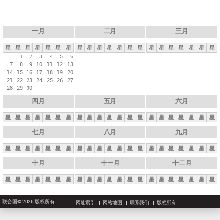
一月
二月
三月
星
星
星
星
星
星
星
星
星
星
星
星
星
星
星
星
星
星
星
星
星
1
2
3
4
5
6
7
8
9
10
11
12
13
14
15
16
17
18
19
20
21
22
23
24
25
26
27
28
29
30
四月
五月
六月
星
星
星
星
星
星
星
星
星
星
星
星
星
星
星
星
星
星
星
星
星
七月
八月
九月
星
星
星
星
星
星
星
星
星
星
星
星
星
星
星
星
星
星
星
星
星
十月
十一月
十二月
星
星
星
星
星
星
星
星
星
星
星
星
星
星
星
星
星
星
星
星
星
联合国© 2026 版权所有
网址索引
网站地图
联系我们
版权所有