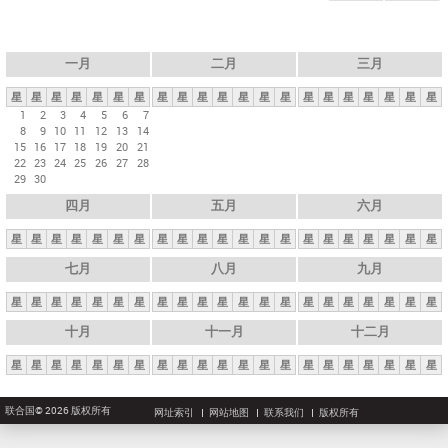
一月
二月
三月
星
星
星
星
星
星
星
星
星
星
星
星
星
星
星
星
星
星
星
星
星
1
2
3
4
5
6
7
8
9
10
11
12
13
14
15
16
17
18
19
20
21
22
23
24
25
26
27
28
29
30
四月
五月
六月
星
星
星
星
星
星
星
星
星
星
星
星
星
星
星
星
星
星
星
星
星
七月
八月
九月
星
星
星
星
星
星
星
星
星
星
星
星
星
星
星
星
星
星
星
星
星
十月
十一月
十二月
星
星
星
星
星
星
星
星
星
星
星
星
星
星
星
星
星
星
星
星
星
联合国© 2026 版权所有
网址索引
网站地图
联系我们
版权所有