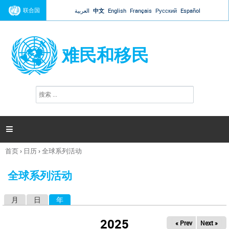
Jump to navigation
联合国
العربية
中文
English
Français
Русский
Español
难民和移民
搜
搜
索
索
表
单

首页
›
日历
›
全球系列活动
你
在
全球系列活动
这
里
月
日
年
（活动标签）
主
标
2025
« Prev
Next »
签