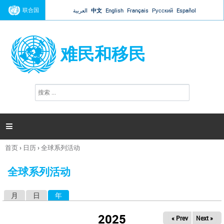
Jump to navigation
联合国
العربية
中文
English
Français
Русский
Español
难民和移民
搜
搜
索
索
表
单

首页
›
日历
›
全球系列活动
你
在
全球系列活动
这
里
月
日
年
（活动标签）
主
标
2025
« Prev
Next »
签