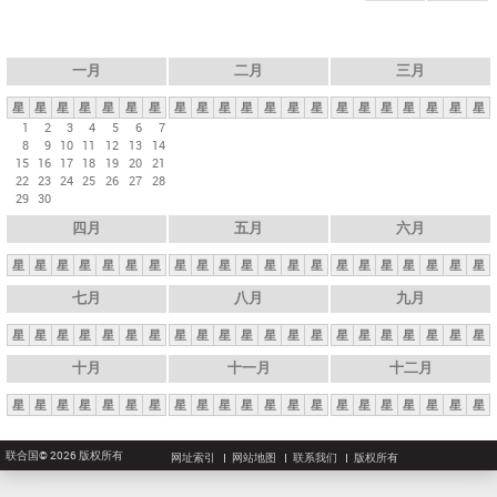
一月
二月
三月
星
星
星
星
星
星
星
星
星
星
星
星
星
星
星
星
星
星
星
星
星
1
2
3
4
5
6
7
8
9
10
11
12
13
14
15
16
17
18
19
20
21
22
23
24
25
26
27
28
29
30
四月
五月
六月
星
星
星
星
星
星
星
星
星
星
星
星
星
星
星
星
星
星
星
星
星
七月
八月
九月
星
星
星
星
星
星
星
星
星
星
星
星
星
星
星
星
星
星
星
星
星
十月
十一月
十二月
星
星
星
星
星
星
星
星
星
星
星
星
星
星
星
星
星
星
星
星
星
联合国© 2026 版权所有
网址索引
网站地图
联系我们
版权所有