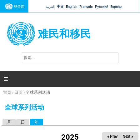
Jump to navigation
联合国
العربية
中文
English
Français
Русский
Español
难民和移民
搜
搜
索
索
表
单

首页
›
日历
›
全球系列活动
你
在
全球系列活动
这
里
月
日
年
（活动标签）
主
标
2025
« Prev
Next »
签