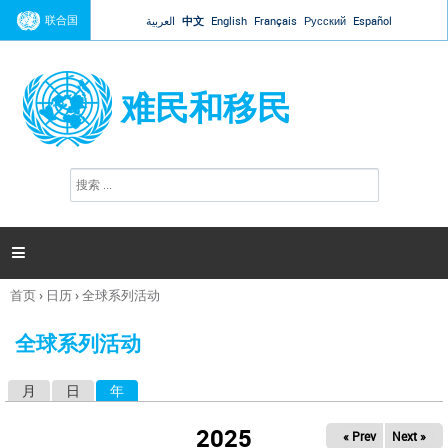
Jump to navigation
联合国
العربية
中文
English
Français
Русский
Español
难民和移民
搜
搜
索
索
表
单

首页
›
日历
›
全球系列活动
你
在
全球系列活动
这
里
月
日
年
（活动标签）
主
标
2025
« Prev
Next »
签