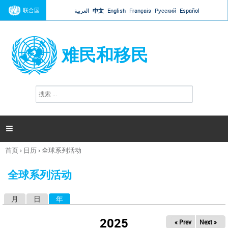
Jump to navigation
联合国
العربية
中文
English
Français
Русский
Español
难民和移民
搜
搜
索
索
表
单

首页
›
日历
›
全球系列活动
你
在
全球系列活动
这
里
月
日
年
（活动标签）
主
标
2025
« Prev
Next »
签