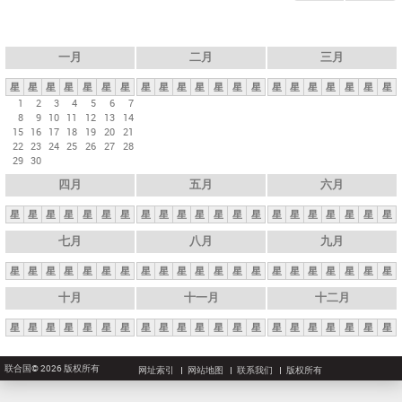
一月
二月
三月
星
星
星
星
星
星
星
星
星
星
星
星
星
星
星
星
星
星
星
星
星
1
2
3
4
5
6
7
8
9
10
11
12
13
14
15
16
17
18
19
20
21
22
23
24
25
26
27
28
29
30
四月
五月
六月
星
星
星
星
星
星
星
星
星
星
星
星
星
星
星
星
星
星
星
星
星
七月
八月
九月
星
星
星
星
星
星
星
星
星
星
星
星
星
星
星
星
星
星
星
星
星
十月
十一月
十二月
星
星
星
星
星
星
星
星
星
星
星
星
星
星
星
星
星
星
星
星
星
联合国© 2026 版权所有
网址索引
网站地图
联系我们
版权所有