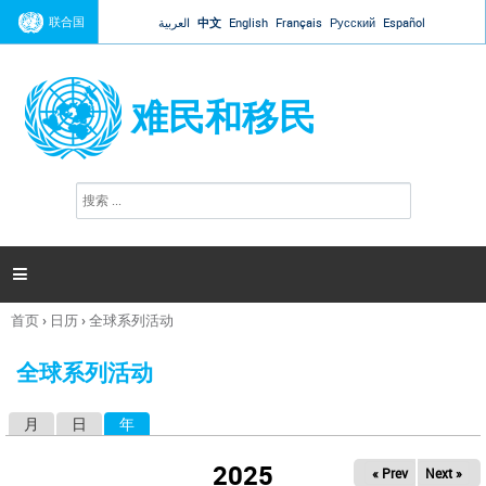
Jump to navigation
联合国
العربية
中文
English
Français
Русский
Español
难民和移民
搜
搜
索
索
表
单

首页
›
日历
›
全球系列活动
你
在
全球系列活动
这
里
月
日
年
（活动标签）
主
标
2025
« Prev
Next »
签