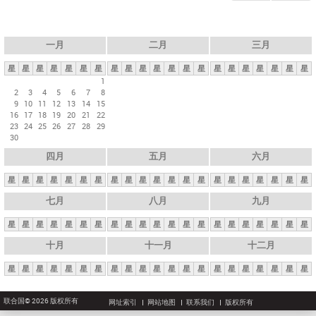
一月
二月
三月
星
星
星
星
星
星
星
星
星
星
星
星
星
星
星
星
星
星
星
星
星
1
2
3
4
5
6
7
8
9
10
11
12
13
14
15
16
17
18
19
20
21
22
23
24
25
26
27
28
29
30
四月
五月
六月
星
星
星
星
星
星
星
星
星
星
星
星
星
星
星
星
星
星
星
星
星
七月
八月
九月
星
星
星
星
星
星
星
星
星
星
星
星
星
星
星
星
星
星
星
星
星
十月
十一月
十二月
星
星
星
星
星
星
星
星
星
星
星
星
星
星
星
星
星
星
星
星
星
联合国© 2026 版权所有
网址索引
网站地图
联系我们
版权所有