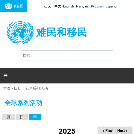
Jump to navigation
联合国
العربية
中文
English
Français
Русский
Español
难民和移民
搜
搜
索
索
表
单

首页
›
日历
›
全球系列活动
你
在
全球系列活动
这
里
月
日
年
（活动标签）
主
标
2025
« Prev
Next »
签