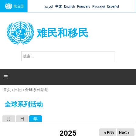
Jump to navigation
联合国
العربية
中文
English
Français
Русский
Español
难民和移民
搜
搜
索
索
表
单

首页
›
日历
›
全球系列活动
你
在
全球系列活动
这
里
月
日
年
（活动标签）
主
标
2025
« Prev
Next »
签