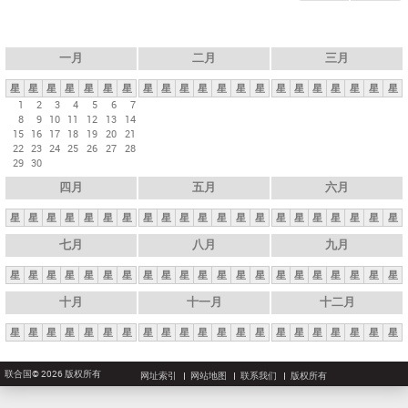
一月
二月
三月
星
星
星
星
星
星
星
星
星
星
星
星
星
星
星
星
星
星
星
星
星
1
2
3
4
5
6
7
8
9
10
11
12
13
14
15
16
17
18
19
20
21
22
23
24
25
26
27
28
29
30
四月
五月
六月
星
星
星
星
星
星
星
星
星
星
星
星
星
星
星
星
星
星
星
星
星
七月
八月
九月
星
星
星
星
星
星
星
星
星
星
星
星
星
星
星
星
星
星
星
星
星
十月
十一月
十二月
星
星
星
星
星
星
星
星
星
星
星
星
星
星
星
星
星
星
星
星
星
联合国© 2026 版权所有
网址索引
网站地图
联系我们
版权所有