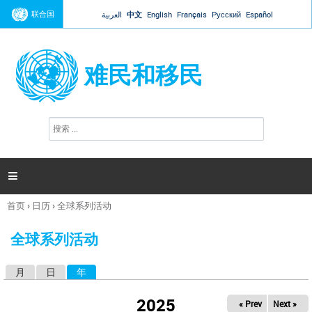
Jump to navigation
联合国
العربية
中文
English
Français
Русский
Español
难民和移民
搜
搜
索
索
表
单

首页
›
日历
›
全球系列活动
你
在
全球系列活动
这
里
月
日
年
（活动标签）
主
标
2025
« Prev
Next »
签