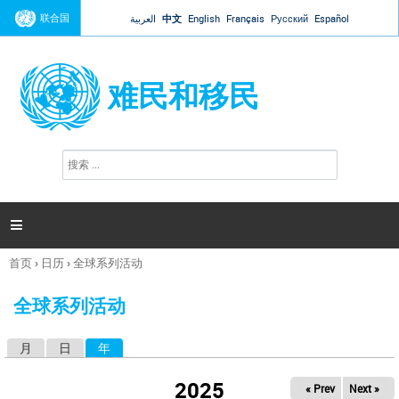
Jump to navigation
联合国
العربية
中文
English
Français
Русский
Español
难民和移民
搜
搜
索
索
表
单

首页
›
日历
›
全球系列活动
你
在
全球系列活动
这
里
月
日
年
（活动标签）
主
标
2025
« Prev
Next »
签