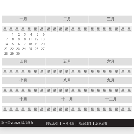
一月
二月
三月
星
星
星
星
星
星
星
星
星
星
星
星
星
星
星
星
星
星
星
星
星
1
2
3
4
5
6
7
8
9
10
11
12
13
14
15
16
17
18
19
20
21
22
23
24
25
26
27
28
29
30
四月
五月
六月
星
星
星
星
星
星
星
星
星
星
星
星
星
星
星
星
星
星
星
星
星
七月
八月
九月
星
星
星
星
星
星
星
星
星
星
星
星
星
星
星
星
星
星
星
星
星
十月
十一月
十二月
星
星
星
星
星
星
星
星
星
星
星
星
星
星
星
星
星
星
星
星
星
联合国© 2026 版权所有
网址索引
网站地图
联系我们
版权所有