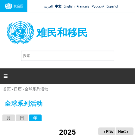
Jump to navigation
联合国
العربية
中文
English
Français
Русский
Español
难民和移民
搜
搜
索
索
表
单

首页
›
日历
›
全球系列活动
你
在
全球系列活动
这
里
月
日
年
（活动标签）
主
标
2025
« Prev
Next »
签