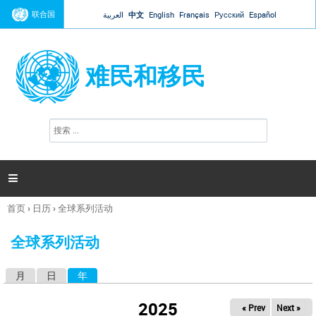
Jump to navigation
联合国
العربية
中文
English
Français
Русский
Español
难民和移民
搜
搜
索
索
表
单

首页
›
日历
›
全球系列活动
你
在
全球系列活动
这
里
月
日
年
（活动标签）
主
标
2025
« Prev
Next »
签