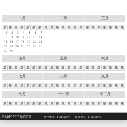
一月
二月
三月
星
星
星
星
星
星
星
星
星
星
星
星
星
星
星
星
星
星
星
星
星
1
2
3
4
5
6
7
8
9
10
11
12
13
14
15
16
17
18
19
20
21
22
23
24
25
26
27
28
29
30
四月
五月
六月
星
星
星
星
星
星
星
星
星
星
星
星
星
星
星
星
星
星
星
星
星
七月
八月
九月
星
星
星
星
星
星
星
星
星
星
星
星
星
星
星
星
星
星
星
星
星
十月
十一月
十二月
星
星
星
星
星
星
星
星
星
星
星
星
星
星
星
星
星
星
星
星
星
联合国© 2026 版权所有
网址索引
网站地图
联系我们
版权所有