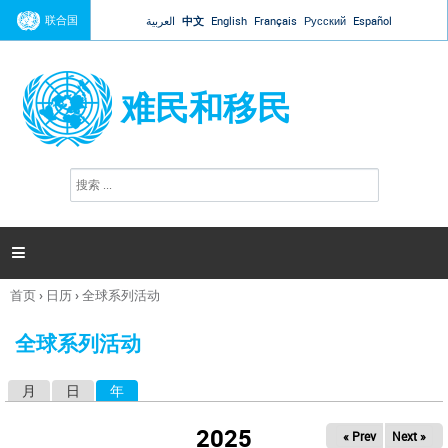
Jump to navigation
联合国
العربية
中文
English
Français
Русский
Español
难民和移民
搜
搜
索
索
表
单

首页
›
日历
›
全球系列活动
你
在
全球系列活动
这
里
月
日
年
（活动标签）
主
标
2025
« Prev
Next »
签