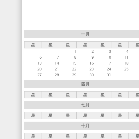
标
签
一月
星
星
星
星
星
星
1
2
3
4
6
7
8
9
10
11
13
14
15
16
17
18
20
21
22
23
24
25
27
28
29
30
31
四月
星
星
星
星
星
星
七月
星
星
星
星
星
星
十月
星
星
星
星
星
星