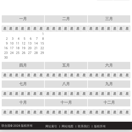
一月
二月
三月
星
星
星
星
星
星
星
星
星
星
星
星
星
星
星
星
星
星
星
星
星
1
2
3
4
5
6
7
8
9
10
11
12
13
14
15
16
17
18
19
20
21
22
23
24
25
26
27
28
29
30
四月
五月
六月
星
星
星
星
星
星
星
星
星
星
星
星
星
星
星
星
星
星
星
星
星
七月
八月
九月
星
星
星
星
星
星
星
星
星
星
星
星
星
星
星
星
星
星
星
星
星
十月
十一月
十二月
星
星
星
星
星
星
星
星
星
星
星
星
星
星
星
星
星
星
星
星
星
联合国© 2026 版权所有
网址索引
网站地图
联系我们
版权所有