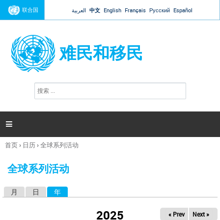
Jump to navigation
联合国
العربية
中文
English
Français
Русский
Español
难民和移民
搜
搜
索
索
表
单

首页
›
日历
›
全球系列活动
你
在
全球系列活动
这
里
月
日
年
（活动标签）
主
标
2025
« Prev
Next »
签