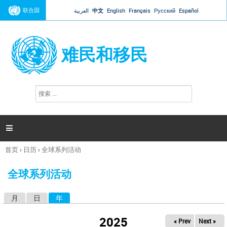
Jump to navigation
联合国
العربية
中文
English
Français
Русский
Español
难民和移民
搜
搜
索
索
表
单

首页
›
日历
›
全球系列活动
你
在
全球系列活动
这
里
月
日
年
（活动标签）
主
标
2025
« Prev
Next »
签