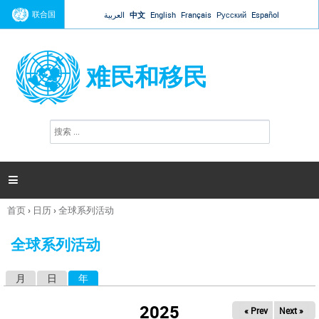
Jump to navigation
联合国
العربية
中文
English
Français
Русский
Español
难民和移民
搜
搜
索
索
表
单

首页
›
日历
›
全球系列活动
你
在
全球系列活动
这
里
月
日
年
（活动标签）
主
标
2025
« Prev
Next »
签