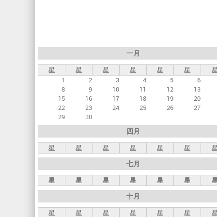
标
签
一月
星
星
星
星
星
星
1
2
3
4
5
6
8
9
10
11
12
13
15
16
17
18
19
20
22
23
24
25
26
27
29
30
四月
星
星
星
星
星
星
七月
星
星
星
星
星
星
十月
星
星
星
星
星
星