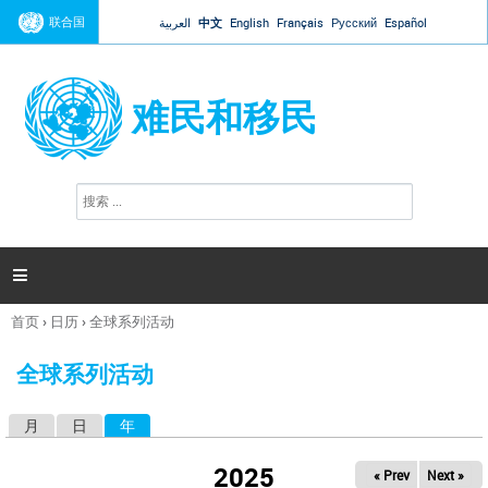
Jump to navigation
联合国
العربية
中文
English
Français
Русский
Español
难民和移民
搜
搜
索
索
表
单

首页
›
日历
›
全球系列活动
你
在
全球系列活动
这
里
月
日
年
（活动标签）
主
标
2025
« Prev
Next »
签