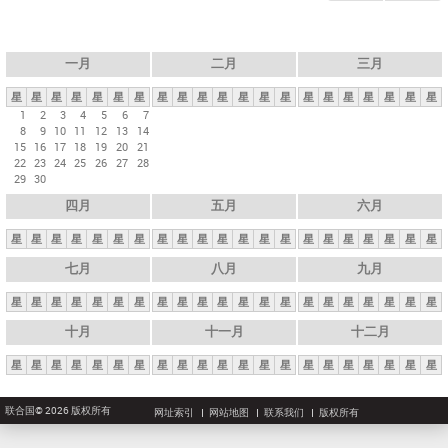
一月
二月
三月
星
星
星
星
星
星
星
星
星
星
星
星
星
星
星
星
星
星
星
星
星
1
2
3
4
5
6
7
8
9
10
11
12
13
14
15
16
17
18
19
20
21
22
23
24
25
26
27
28
29
30
四月
五月
六月
星
星
星
星
星
星
星
星
星
星
星
星
星
星
星
星
星
星
星
星
星
七月
八月
九月
星
星
星
星
星
星
星
星
星
星
星
星
星
星
星
星
星
星
星
星
星
十月
十一月
十二月
星
星
星
星
星
星
星
星
星
星
星
星
星
星
星
星
星
星
星
星
星
联合国© 2026 版权所有
网址索引
网站地图
联系我们
版权所有