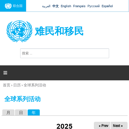
Jump to navigation
联合国
العربية
中文
English
Français
Русский
Español
难民和移民
搜
搜
索
索
表
单

首页
›
日历
›
全球系列活动
你
在
全球系列活动
这
里
月
日
年
（活动标签）
主
标
2025
« Prev
Next »
签