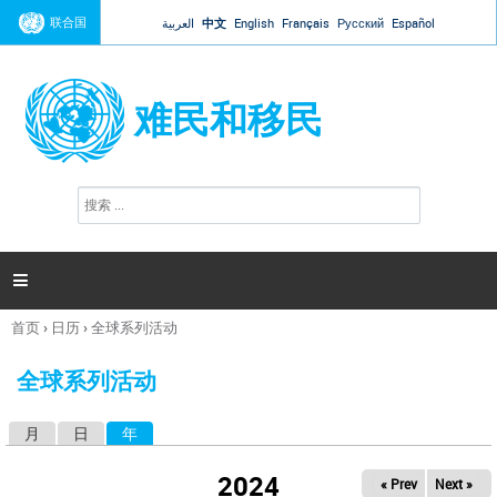
Jump to navigation
联合国
العربية
中文
English
Français
Русский
Español
难民和移民
搜
搜
索
索
表
单

首页
›
日历
›
全球系列活动
你
在
全球系列活动
这
里
月
日
年
（活动标签）
主
标
2024
« Prev
Next »
签