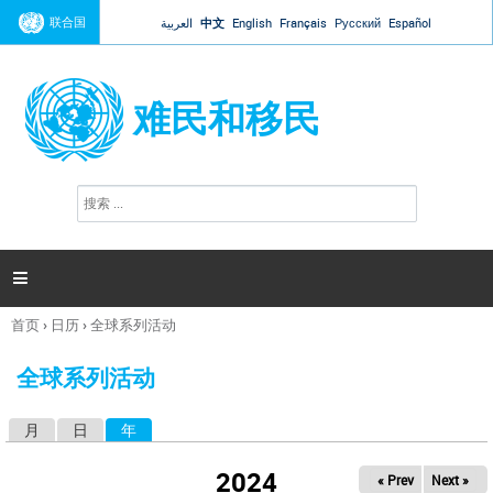
Jump to navigation
联合国
العربية
中文
English
Français
Русский
Español
难民和移民
搜
搜
索
索
表
单

首页
›
日历
›
全球系列活动
你
在
全球系列活动
这
里
月
日
年
（活动标签）
主
标
2024
« Prev
Next »
签