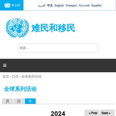
Jump to navigation
联合国
العربية
中文
English
Français
Русский
Español
难民和移民
搜
搜
索
索
表
单

首页
›
日历
›
全球系列活动
你
在
全球系列活动
这
里
月
日
年
（活动标签）
主
标
2024
« Prev
Next »
签