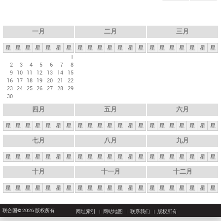
一月
二月
三月
星
星
星
星
星
星
星
星
星
星
星
星
星
星
星
星
星
星
星
星
星
1
2
3
4
5
6
7
8
9
10
11
12
13
14
15
16
17
18
19
20
21
22
23
24
25
26
27
28
29
30
四月
五月
六月
星
星
星
星
星
星
星
星
星
星
星
星
星
星
星
星
星
星
星
星
星
七月
八月
九月
星
星
星
星
星
星
星
星
星
星
星
星
星
星
星
星
星
星
星
星
星
十月
十一月
十二月
星
星
星
星
星
星
星
星
星
星
星
星
星
星
星
星
星
星
星
星
星
联合国© 2026 版权所有
网址索引
网站地图
联系我们
版权所有